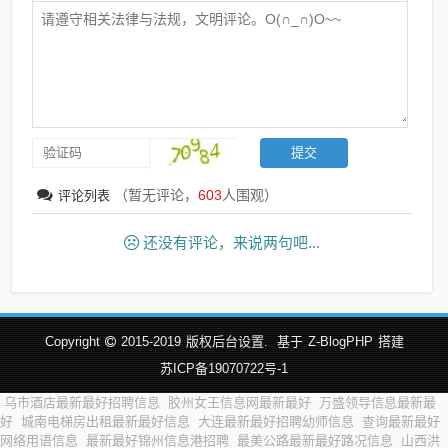
（暂无评论，
603
人围观）
评论列表
还没有评论，来说两句吧...
Copyright
2015-2019
版权后台设置.
基于
Z-BlogPHP
搭建
苏ICP备19070722号-1
乌市酒店最新最好招聘信息
胶州女王信息网最新最好
万盛领导信息最新最
好
城南电梯房出租最新最好信息
大连最新最好招聘幼师信息
查询最新最好
网络用语信息
最新最好锦州信息港招聘
最美公路最新最好路况信息
山西洪