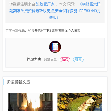
转载请注明来自
波纹管厂家
，本文标题：
《横财富六码
期期准免费资料最新版亮点,安全保障措施_FJE83.443方
便版》
百度分享代码，如果开启HTTPS请参考李洋个人博客
养虎为患
36篇文章
站点
微博
阅读最新文章